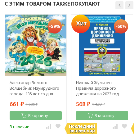
С ЭТИМ ТОВАРОМ ТАКЖЕ ПОКУПАЮТ
Хит
-59%
-60%
Александр Волков:
Николай Жульнев:
Волшебник Изумрудного
Правила дорожного
города. 135 лет со дня
движения на 2023 год
рождения А. Волкова
661
568
1 609
1 428
₽
₽
₽
₽
В корзину
В корзину
Последний
П
В наличии
В наличии
экземпляр
э