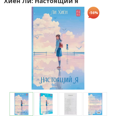
Хиён Ли: Настоящий я
-56%