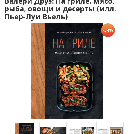
Валери Друэ: На гриле. Мясо,
рыба, овощи и десерты (илл.
Пьер-Луи Вьель)
-54%