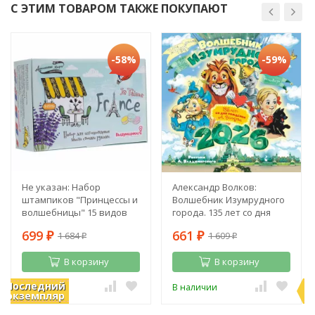
С ЭТИМ ТОВАРОМ ТАКЖЕ ПОКУПАЮТ
-58%
-59%
Не указан: Набор
Александр Волков:
штампиков "Принцессы и
Волшебник Изумрудного
волшебницы" 15 видов
города. 135 лет со дня
рождения А. Волкова
699
661
1 684
1 609
₽
₽
₽
₽
В корзину
В корзину
Последний
П
В наличии
В наличии
экземпляр
э