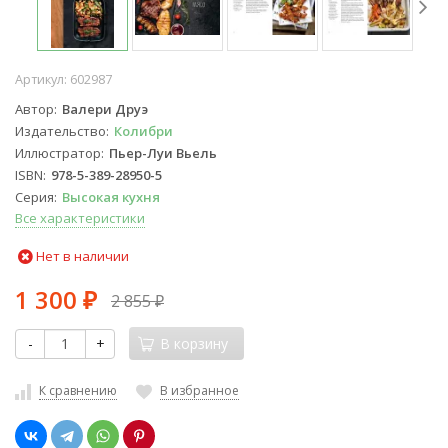
Артикул:
602987
Автор
Валери Друэ
Издательство
Колибри
Иллюстратор
Пьер-Луи Вьель
ISBN
978-5-389-28950-5
Серия
Высокая кухня
Все характеристики
Нет в наличии
1 300
2 855
₽
₽
-
+
В корзину
К сравнению
В избранное