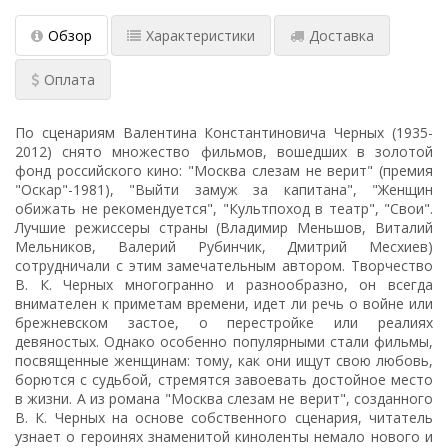
Обзор
Характеристики
Доставка
Оплата
По сценариям Валентина Константиновича Черных (1935-
2012) снято множество фильмов, вошедших в золотой
фонд российского кино: "Москва слезам не верит" (премия
"Оскар"-1981), "Выйти замуж за капитана", "Женщин
обижать не рекомендуется", "Культпоход в театр", "Свои".
Лучшие режиссеры страны (Владимир Меньшов, Виталий
Мельников, Валерий Рубинчик, Дмитрий Месхиев)
сотрудничали с этим замечательным автором. Творчество
В. К. Черных многогранно и разнообразно, он всегда
внимателен к приметам времени, идет ли речь о войне или
брежневском застое, о перестройке или реалиях
девяностых. Однако особенно популярными стали фильмы,
посвященные женщинам: тому, как они ищут свою любовь,
борются с судьбой, стремятся завоевать достойное место
в жизни. А из романа "Москва слезам не верит", созданного
В. К. Черных на основе собственного сценария, читатель
узнает о героинях знаменитой киноленты немало нового и