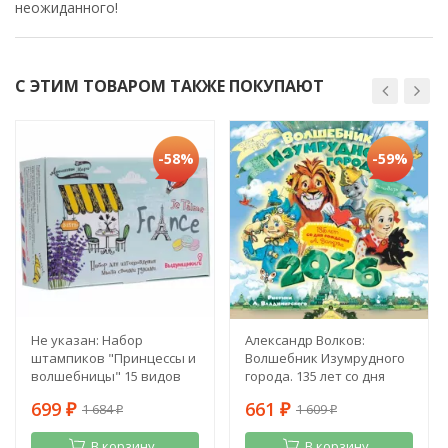
неожиданного!
С ЭТИМ ТОВАРОМ ТАКЖЕ ПОКУПАЮТ
-58%
-59%
Не указан: Набор
Александр Волков:
штампиков "Принцессы и
Волшебник Изумрудного
волшебницы" 15 видов
города. 135 лет со дня
рождения А. Волкова
699
661
1 684
1 609
₽
₽
₽
₽
В корзину
В корзину