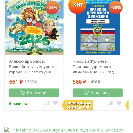
Хит
-59%
-60%
Александр Волков:
Николай Жульнев:
Волшебник Изумрудного
Правила дорожного
города. 135 лет со дня
движения на 2023 год
рождения А. Волкова
661
568
1 609
1 428
₽
₽
₽
₽
В корзину
В корзину
Последний
П
В наличии
В наличии
экземпляр
э