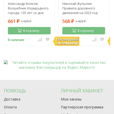
Александр Волков:
Николай Жульнев:
Волшебник Изумрудного
Правила дорожного
города. 135 лет со дня
движения на 2023 год
рождения А. Волкова
661
568
1 609
1 428
₽
₽
₽
₽
В корзину
В корзину
Последний
П
В наличии
В наличии
экземпляр
э
ПОМОЩЬ
ЛИЧНЫЙ КАБИНЕТ
Доставка
Мои заказы
Оплата
Партнерская программа