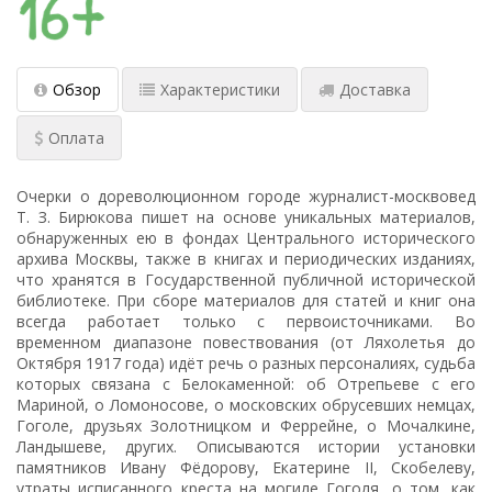
Обзор
Характеристики
Доставка
Оплата
Очерки о дореволюционном городе журналист-москвовед
Т. З. Бирюкова пишет на основе уникальных материалов,
обнаруженных ею в фондах Центрального исторического
архива Москвы, также в книгах и периодических изданиях,
что хранятся в Государственной публичной исторической
библиотеке. При сборе материалов для статей и книг она
всегда работает только с первоисточниками. Во
временном диапазоне повествования (от Ляхолетья до
Октября 1917 года) идёт речь о разных персоналиях, судьба
которых связана с Белокаменной: об Отрепьеве с его
Мариной, о Ломоносове, о московских обрусевших немцах,
Гоголе, друзьях Золотницком и Феррейне, о Мочалкине,
Ландышеве, других. Описываются истории установки
памятников Ивану Фёдорову, Екатерине II, Скобелеву,
утраты исписанного креста на могиле Гоголя, о том, как