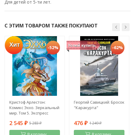
Для детей от 5-ти лет.
С ЭТИМ ТОВАРОМ ТАКЖЕ ПОКУПАЮТ
Хит
Успей купить
-52%
-62%
Кристоф Арлестон:
Георгий Савицкий: Бросок
Комикс Эххо. Зеркальный
"Каракурта"
мир. Том 5. Экспресс
"Абиджан - Найроби".
2 545
476
5 283
1 249
Призрак в Пекине
₽
₽
₽
₽
В корзину
В корзину