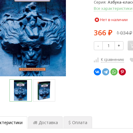
Серия
Азбука-класс
Все характеристики
Нет в наличии
366
1 034
₽
₽
-
+
К сравнению
ктеристики
Доставка
Оплата