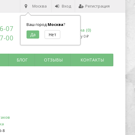
Москва
Вход
Регистрация
Ваш город
Москва
?
96-07
Корзина (
0
)
17-00
на сумму
0
₽
БЛОГ
ОТЗЫВЫ
КОНТАКТЫ
гаков
ка
6-8