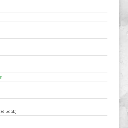
и
ket-book)