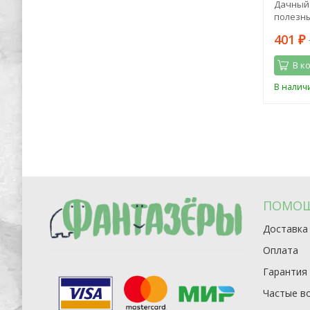
оками
Дачный 
полезны
938
401
2 150
₽
₽
₽
В корзину
В к
Последний
В наличии
В налич
экземпляр
ПОМО
Доставка
Оплата
Гарантия
Частые в