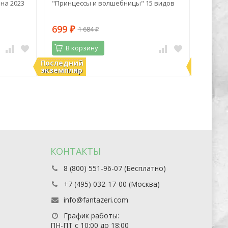
на 2023
"Принцессы и волшебницы" 15 видов
синий 
699
1 06
1 684
₽
₽
В корзину
В 
Последний
Последн
В наличии
В нали
экземпляр
экземпл
КОНТАКТЫ
8 (800) 551-96-07 (Бесплатно)
+7 (495) 032-17-00 (Москва)
info@fantazeri.com
График работы:
ПН-ПТ с 10:00 до 18:00