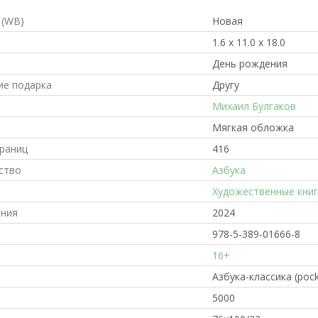
 (WB)
Новая
1.6 x 11.0 x 18.0
День рождения
ие подарка
Другу
Михаил Булгаков
Мягкая обложка
траниц
416
ство
Азбука
Художественные книг
ания
2024
978-5-389-01666-8
16+
Азбука-классика (poc
5000