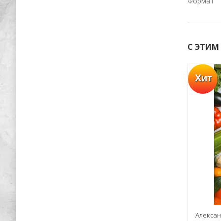
Формат
С ЭТИМ
Хит
Хит
-55%
-56%
тель.
Анатоль Франс: Девочки и мальчики
Алексан