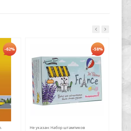
Хит
-62%
-58%
.
Не указан: Набор штампиков
Марк Z