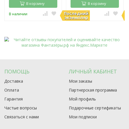
В корзину
В корзину
Последний
П
В наличии
В наличии
экземпляр
э
ПОМОЩЬ
ЛИЧНЫЙ КАБИНЕТ
Доставка
Мои заказы
Оплата
Партнерская программа
Гарантия
Мой профиль
Частые вопросы
Подарочные сертификаты
Связаться с нами
Мои подписки