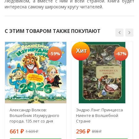
Людовиком, а вместе с ним и всей страной. Книга будет
интересна самому широкому кругу читателей.
С ЭТИМ ТОВАРОМ ТАКЖЕ ПОКУПАЮТ
Хит
-59%
-67%
Александр Волков:
Эндрю Лэнг: Принцесса
Волшебник Изумрудного
Ниенте в Волшебной
города. 135 лет со дня
Стране
рождения А. Волкова
661
296
1 609
898
₽
₽
₽
₽