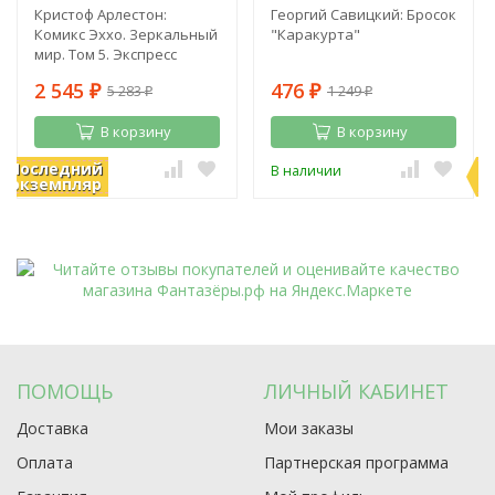
Кристоф Арлестон:
Георгий Савицкий: Бросок
Комикс Эххо. Зеркальный
"Каракурта"
мир. Том 5. Экспресс
"Абиджан - Найроби".
2 545
476
5 283
1 249
Призрак в Пекине
₽
₽
₽
₽
В корзину
В корзину
Последний
П
В наличии
В наличии
экземпляр
э
ПОМОЩЬ
ЛИЧНЫЙ КАБИНЕТ
Доставка
Мои заказы
Оплата
Партнерская программа