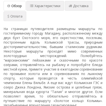
Обзор
Характеристики
Доставка
Оплата
На страницах путеводителя размещены маршруты по
гостеприимному городу Магадану, расположенному между
двух бухт Охотского моря, его окрестностям, поселкам,
построенным вдоль Колымской трассы, природным
достопримечательностям, бывшим сталинским рудникам.
Некоторые маршруты проходят мимо современных
золоторудных месторождений. Полюбуйтесь
"марсианскими" пейзажами и сказочными по красоте
озёрами, отправляйтесь на рыбалку и попробуйте блюда
местной кухни, примите участие в ежегодном соревновании
по промывке золота или в соревнованиях по лыжному
спорту, которые проводятся в честь олимпийской
чемпионки Елены Вяльбе. А еще вас ждут Колымская ГЭС и
озеро Джека Лондона, Ямские острова и целебные грязи,
минеральная вода курорта "Талая" и многое другое. Если
позволяет время, то обязательно отправляйтесь в
путешествие по маршруту «Золотое кольцо Колымы».
Незабываемые впечатления гарантированы!