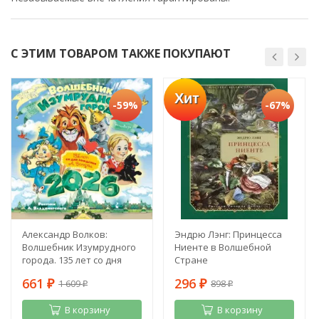
С ЭТИМ ТОВАРОМ ТАКЖЕ ПОКУПАЮТ
Хит
-59%
-67%
Александр Волков:
Эндрю Лэнг: Принцесса
Волшебник Изумрудного
Ниенте в Волшебной
города. 135 лет со дня
Стране
рождения А. Волкова
661
296
1 609
898
₽
₽
₽
₽
В корзину
В корзину