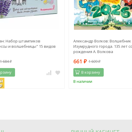
ан: Набор штампиков
Александр Волков: Волшебник
ссы и волшебницы" 15 видов
Изумрудного города. 135 лет с
рождения А. Волкова
661
1 684
1 609
₽
₽
₽
орзину
В корзину
ий
ии
В наличии
р