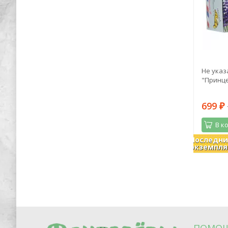
ика.
Георгий Савицкий: Неприступный
Не указ
Севастополь. Круговая оборона
"Принце
482
699
1 260
₽
₽
₽
В корзину
В к
Последн
В наличии
В налич
экземпля