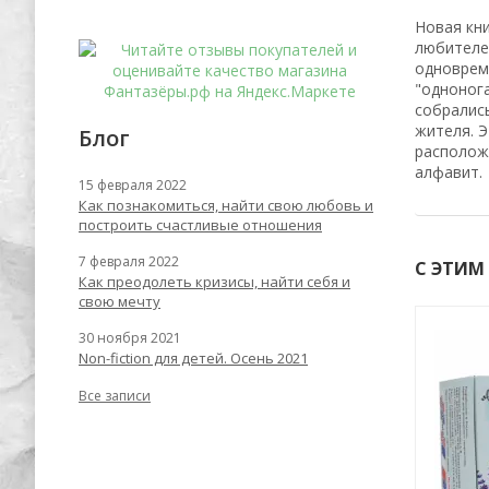
Новая кн
любителе
одноврем
"одноног
собралис
жителя. Э
Блог
располож
алфавит.
15 февраля 2022
Как познакомиться, найти свою любовь и
построить счастливые отношения
7 февраля 2022
С ЭТИМ
Как преодолеть кризисы, найти себя и
свою мечту
30 ноября 2021
-62%
-62%
Non-fiction для детей. Осень 2021
Все записи