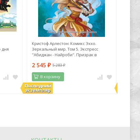
Кристоф Арлестон: Комикс Эххо.
Настя 
о дня
Зеркальный мир. Том 5. Экспресс
Новая 
"Абиджан - Найроби". Призрак в
Пекине
2 545
1 21
5 283
₽
₽
В корзину
В 
Последний
Последн
В наличии
В нали
экземпляр
экземпл