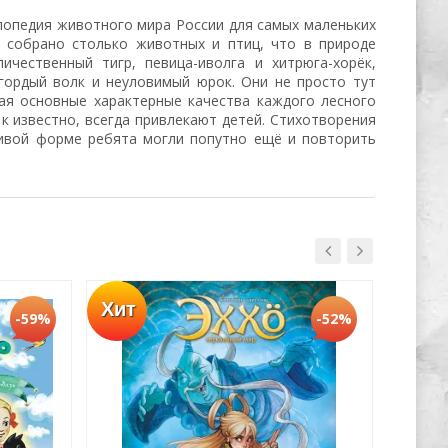
лопедия животного мира России для самых маленьких
 собрано столько животных и птиц, что в природе
чественный тигр, певица-иволга и хитрюга-хорёк,
 гордый волк и неуловимый юрок. Они не просто тут
чая основные характерные качества каждого лесного
ак известно, всегда привлекают детей. Стихотворения
чивой форме ребята могли попутно ещё и повторить
Хит
-59%
-52%