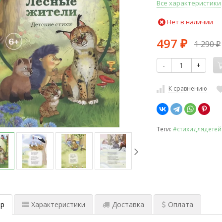
Все характеристики
Нет в наличии
497
1 290
₽
₽
-
+
К сравнению
Теги:
#стихидлядетей
р
Характеристики
Доставка
Оплата