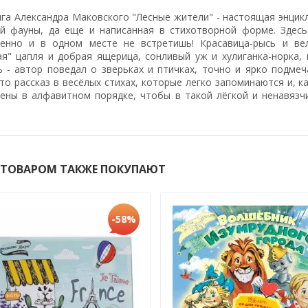
ига Александра Маковского "Лесные жители" - настоящая энцик
й фауны, да еще и написанная в стихотворной форме. Здесь
енно и в одном месте не встретишь! Красавица-рысь и вели
ая" цапля и добрая ящерица, сонливый уж и хулиганка-норка,
ь - автор поведал о зверьках и птичках, точно и ярко подме
то рассказ в весёлых стихах, которые легко запоминаются и, к
ены в алфавитном порядке, чтобы в такой лёгкой и ненавяз
 ТОВАРОМ ТАКЖЕ ПОКУПАЮТ
-58%