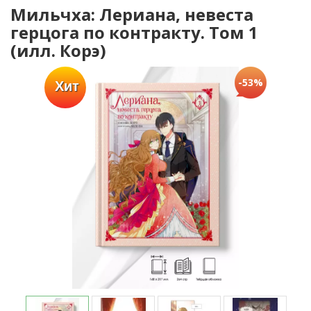
Мильчха: Лериана, невеста
герцога по контракту. Том 1
(илл. Корэ)
-53%
Хит