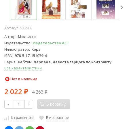
Артикул:
533966
Автор
Мильчха
Издательство
Издательство АСТ
Иллюстратор
Корэ
ISBN
978-5-17-151079-4
Серия
Вебтун. Лериана, невеста герцога по контракту
Все характеристики
Нет в наличии
2 022
4 263
₽
₽
-
+
В корзину
К сравнению
В избранное