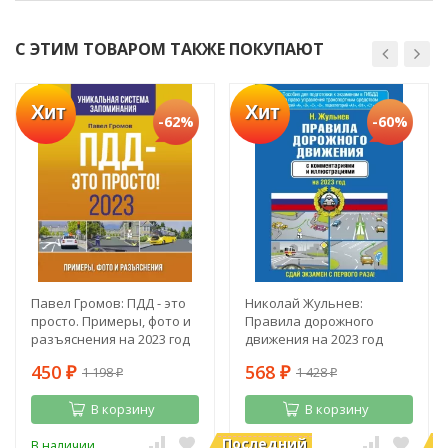
С ЭТИМ ТОВАРОМ ТАКЖЕ ПОКУПАЮТ
Хит
Хит
-62%
-60%
Павел Громов: ПДД - это
Николай Жульнев:
просто. Примеры, фото и
Правила дорожного
разъяснения на 2023 год
движения на 2023 год
450
568
1 198
1 428
₽
₽
₽
₽
В корзину
В корзину
Последний
П
В наличии
В наличии