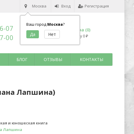
Москва
Вход
Регистрация
Ваш город
Москва
?
96-07
Корзина (
0
)
17-00
на сумму
0
₽
БЛОГ
ОТЗЫВЫ
КОНТАКТЫ
Диана Лапшина)
кая и юношеская книга
а Лапшина