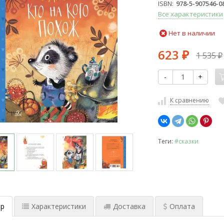
ISBN
978-5-907546-0
Все характеристики
Нет в наличии
623
1 535
₽
₽
-
+
К сравнению
Теги:
#сказки
р
Характеристики
Доставка
Оплата