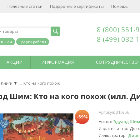
Полезные статьи
Подарочные сертификаты
Помощь
8 (800) 551-
8 (499) 032-
ть нам
График работы
АКЦИИ
ИНФОРМАЦИЯ
СОТРУДНИЧЕСТВО
Книги
▼
→
Кто на кого похож
рд Шим: Кто на кого похож (илл. 
Артикул:
310356
-59%
Автор
Эдуард Шим
Издательство
Детс
Иллюстратор
Диан