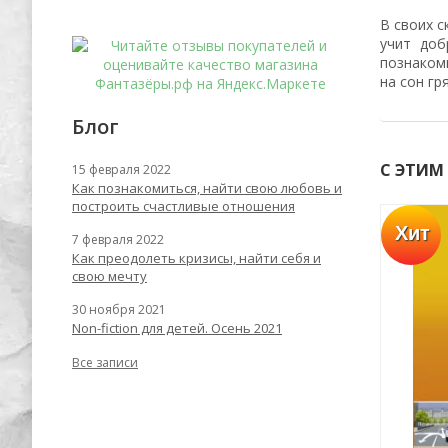
В своих с
учит доб
познакоми
на сон гр
Блог
С ЭТИМ
15 февраля 2022
Как познакомиться, найти свою любовь и
построить счастливые отношения
Хит
Хит
7 февраля 2022
-62%
-67%
Как преодолеть кризисы, найти себя и
свою мечту
30 ноября 2021
Non-fiction для детей. Осень 2021
Все записи