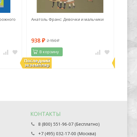
рожного
Анатоль Франс: Девочки и мальчики
Марк Z
синий 
938
1 06
2 150
₽
₽
В корзину
В 
Последний
Последн
В наличии
В нали
экземпляр
экземпл
КОНТАКТЫ
8 (800) 551-96-07 (Бесплатно)
+7 (495) 032-17-00 (Москва)