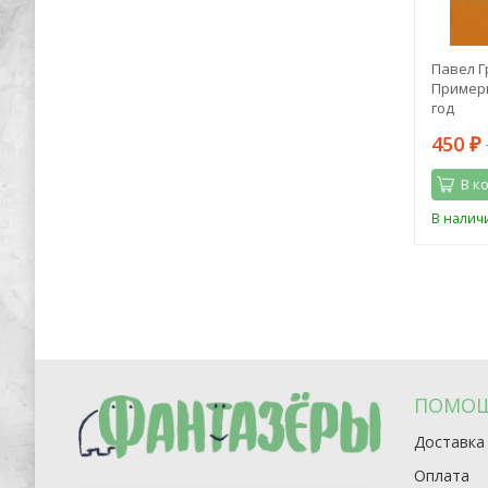
акурта"
Эндрю Лэнг: Принцесса Ниенте в
Павел Г
Волшебной Стране
Примеры
год
296
450
898
₽
₽
₽
В корзину
В к
Последний
В наличии
В налич
экземпляр
ПОМО
Доставка
Оплата