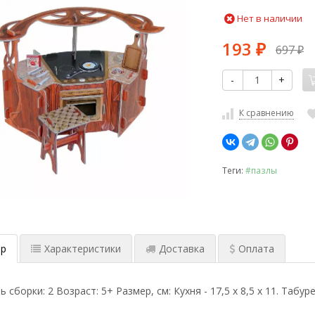
Нет в наличии
193
697
₽
₽
-
+
К сравнению
Теги:
#пазлы
р
Характеристики
Доставка
Оплата
сборки: 2 Возраст: 5+ Размер, см: Кухня - 17,5 х 8,5 х 11. Табурет 