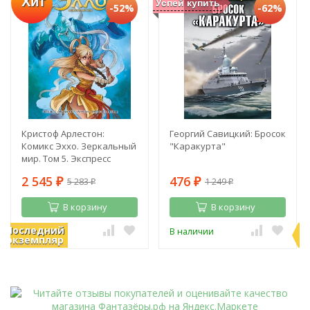
Хит
Успей купить
-52%
-62%
Кристоф Арлестон:
Георгий Савицкий: Бросок
Комикс Эххо. Зеркальный
"Каракурта"
мир. Том 5. Экспресс
"Абиджан - Найроби".
2 545
476
5 283
1 249
Призрак в Пекине
₽
₽
₽
₽
В корзину
В корзину
Последний
П
В наличии
В наличии
экземпляр
э