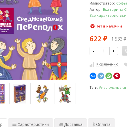
Иллюстратор
Софь
Автор
Екатерина 
Все характеристики
Нет в наличии
622
1 533
₽
₽
-
+
К сравнению
Теги:
#настольные-и
р
Характеристики
Доставка
Оплата