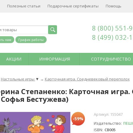
Полезные статьи
Подарочные сертификаты
Помощь
8 (800) 551-
8 (499) 032-
ть нам
График работы
АКЦИИ
ИНФОРМАЦИЯ
СОТРУДНИЧЕСТВО
Настольные игры
▼
→
Карточная игра. Средневековый переполох
ерина Степаненко: Карточная игра
 Софья Бестужева)
Артикул:
155047
-59%
Издательство
ПЕШ
ISBN
СВ005