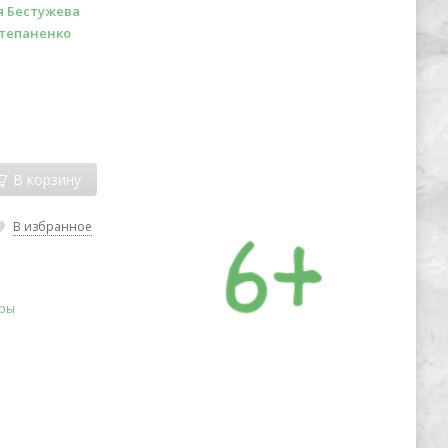
я Бестужева
Степаненко
В корзину
В избранное
гры