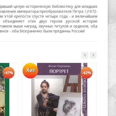
оздавший целую историческую библиотеку для младших
правления императора-преобразователя Петра I (1672-
ми этой крепости спустя четыре года - и величайшем
е объединяет этих двух героев русской истории
тавили выше наград, звучных титулов и орденов, оба
вное - оба безгранично были преданны России!
Хит
Хит
-67%
-62%