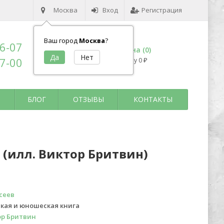
Москва
Вход
Регистрация
Ваш город
Москва
?
96-07
Корзина (
0
)
17-00
на сумму
0
₽
БЛОГ
ОТЗЫВЫ
КОНТАКТЫ
 (илл. Виктор Бритвин)
сеев
кая и юношеская книга
ор Бритвин