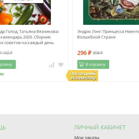
др Голод, Татьяна Вязникова:
Эндрю Лэнг: Принцесса Ниенте
календарь 2026. Сборник
Волшебной Стране
х советов на каждый день
296
1 102
898
₽
₽
₽
орзину
В корзину
Последний
ии
В наличии
экземпляр
ЩЬ
ЛИЧНЫЙ КАБИНЕТ
Мои заказы