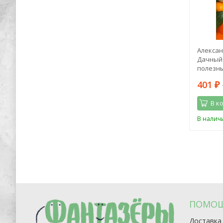
тель.
Георгий Савицкий: Бросок "Каракурта"
Алексан
оками
Дачный 
полезны
476
401
1 249
₽
₽
₽
В корзину
В к
В наличии
В налич
ПОМО
Доставка