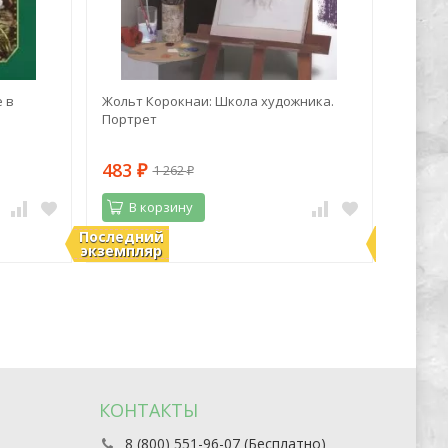
 в
Жольт Корокнаи: Школа художника.
Марк Z
Портрет
синий 
483
1 06
1 262
₽
₽
В корзину
В 
Последний
Последн
В наличии
В нали
экземпляр
экземпл
КОНТАКТЫ
8 (800) 551-96-07 (Бесплатно)