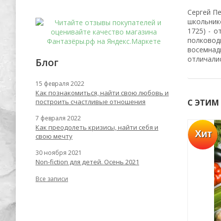
Сергей Пе
школьнико
1725) - о
полковод
восемнадц
отличалис
Блог
15 февраля 2022
Как познакомиться, найти свою любовь и
построить счастливые отношения
С ЭТИМ
7 февраля 2022
Как преодолеть кризисы, найти себя и
Хит
Успей купить
свою мечту
-55%
-62%
30 ноября 2021
Non-fiction для детей. Осень 2021
Все записи