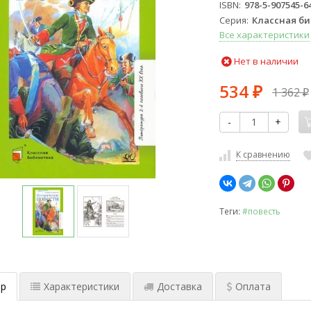
ISBN
978-5-907545-6
Серия
Классная б
Все характеристики
Нет в наличии
534
1 362
₽
₽
-
+
К сравнению
Теги:
#повесть
р
Характеристики
Доставка
Оплата