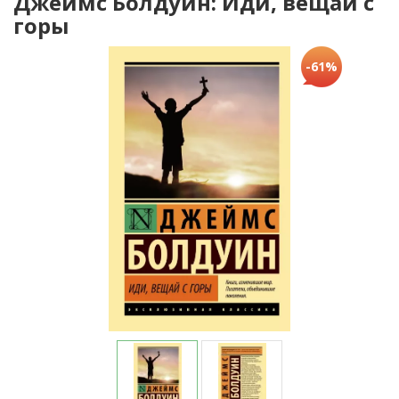
Джеймс Болдуин: Иди, вещай с
горы
-61%