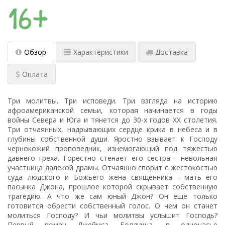
Обзор
Характеристики
Доставка
Оплата
Три молитвы. Три исповеди. Три взгляда на историю
афроамериканской семьи, которая начинается в годы
войны Севера и Юга и тянется до 30-х годов ХХ столетия.
Три отчаянных, надрывающих сердце крика в небеса и в
глубины собственной души. Яростно взывает к Господу
чернокожий проповедник, изнемогающий под тяжестью
давнего греха. Горестно стенает его сестра - невольная
участница далекой драмы. Отчаянно спорит с жестокостью
суда людского и Божьего жена священника - мать его
пасынка Джона, прошлое которой скрывает собственную
трагедию. А что же сам юный Джон? Он еще только
готовится обрести собственный голос. О чем он станет
молиться Господу? И чьи молитвы услышит Господь?
Первый роман Джеймса Болдуина, в одночасье