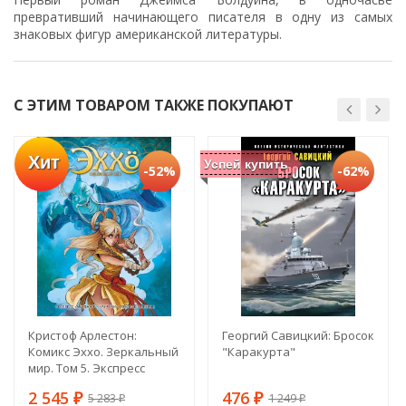
превративший начинающего писателя в одну из самых
знаковых фигур американской литературы.
С ЭТИМ ТОВАРОМ ТАКЖЕ ПОКУПАЮТ
Хит
Успей купить
-52%
-62%
Кристоф Арлестон:
Георгий Савицкий: Бросок
Комикс Эххо. Зеркальный
"Каракурта"
мир. Том 5. Экспресс
"Абиджан - Найроби".
2 545
476
5 283
1 249
Призрак в Пекине
₽
₽
₽
₽