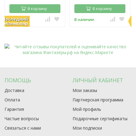
В корзину
В корзину
Последний
П
В наличии
В наличии
экземпляр
э
ПОМОЩЬ
ЛИЧНЫЙ КАБИНЕТ
Доставка
Мои заказы
Оплата
Партнерская программа
Гарантия
Мой профиль
Частые вопросы
Подарочные сертификаты
Связаться с нами
Мои подписки