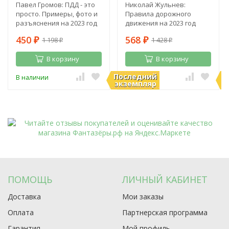
Павел Громов: ПДД - это
Николай Жульнев:
просто. Примеры, фото и
Правила дорожного
разъяснения на 2023 год
движения на 2023 год
450
568
1 198
1 428
₽
₽
₽
₽
В корзину
В корзину
Последний
П
В наличии
В наличии
экземпляр
э
ПОМОЩЬ
ЛИЧНЫЙ КАБИНЕТ
Доставка
Мои заказы
Оплата
Партнерская программа
Гарантия
Мой профиль