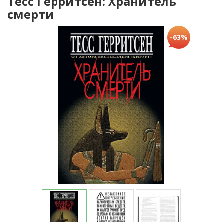
Тесс Герритсен: Хранитель
смерти
-63%