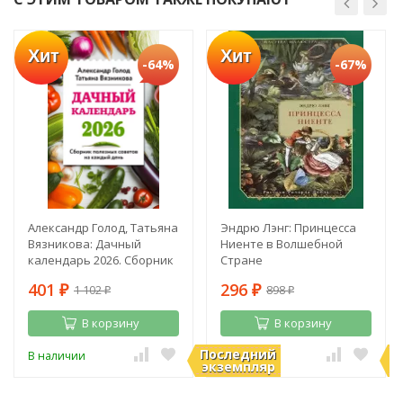
Хит
Хит
-64%
-67%
Александр Голод, Татьяна
Эндрю Лэнг: Принцесса
Вязникова: Дачный
Ниенте в Волшебной
календарь 2026. Сборник
Стране
полезных советов на
401
296
1 102
898
каждый день
₽
₽
₽
₽
В корзину
В корзину
Последний
П
В наличии
В наличии
экземпляр
э