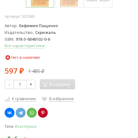
Артикул:
302389
Автор
Евфимия Пащенко
Издательство
Скрижаль
ISBN
978-5-6046102-0-6
Все характеристики
Нет в наличии
597
1 485
₽
₽
-
+
В корзину
К сравнению
В избранное
Теги:
#эзотерика