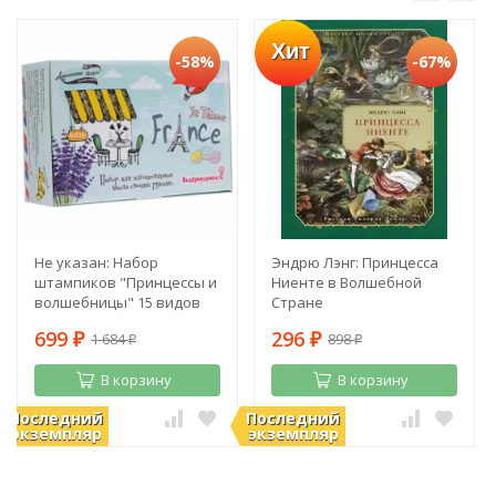
Хит
-58%
-67%
Не указан: Набор
Эндрю Лэнг: Принцесса
штампиков "Принцессы и
Ниенте в Волшебной
волшебницы" 15 видов
Стране
699
296
1 684
898
₽
₽
₽
₽
В корзину
В корзину
Последний
Последний
В наличии
В наличии
экземпляр
экземпляр