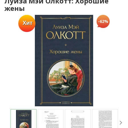
Луиза Мэй Олкотт: Хорошие
жены
-62%
Хит