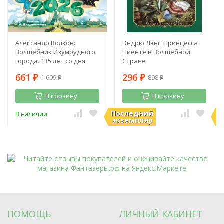
Александр Волков:
Эндрю Лэнг: Принцесса
Волшебник Изумрудного
Ниенте в Волшебной
города. 135 лет со дня
Стране
рождения А. Волкова
661
296
1 609
898
₽
₽
₽
₽
В корзину
В корзину
Последний
П
В наличии
В наличии
экземпляр
э
ПОМОЩЬ
ЛИЧНЫЙ КАБИНЕТ