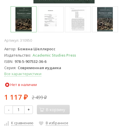
Артикул:
310950
Автор
Божена Шеллкросс
Издательство
Academic Studies Press
ISBN
978-5-907532-36-6
Серия
Современная иудаика
Все характеристики
Нет в наличии
1 117
2 499
₽
₽
-
+
В корзину
К сравнению
В избранное