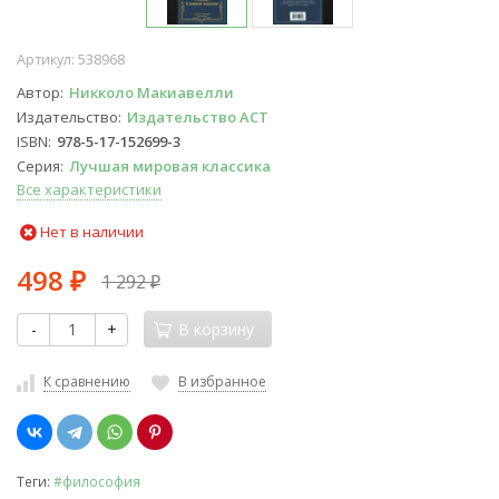
Артикул:
538968
Автор
Никколо Макиавелли
Издательство
Издательство АСТ
ISBN
978-5-17-152699-3
Серия
Лучшая мировая классика
Все характеристики
Нет в наличии
498
1 292
₽
₽
-
+
В корзину
К сравнению
В избранное
Теги:
#философия