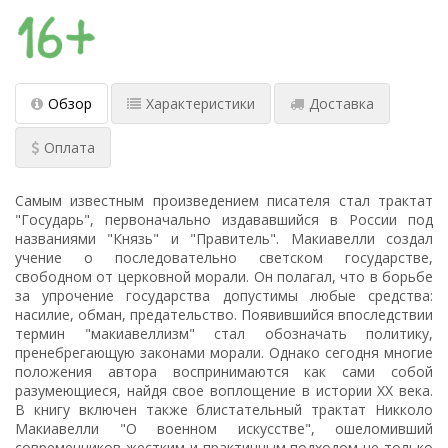
Обзор
Характеристики
Доставка
Оплата
Самым известным произведением писателя стал трактат
"Государь", первоначально издававшийся в России под
названиями "Князь" и "Правитель". Макиавелли создал
учение о последовательно светском государстве,
свободном от церковной морали. Он полагал, что в борьбе
за упрочение государства допустимы любые средства:
насилие, обман, предательство. Появившийся впоследствии
термин "макиавеллизм" стал обозначать политику,
пренебрегающую законами морали. Однако сегодня многие
положения автора воспринимаются как сами собой
разумеющиеся, найдя свое воплощение в истории XX века.
В книгу включен также блистательный трактат Никколо
Макиавелли "О военном искусстве", ошеломивший
современников жестким и практичным подходом не только