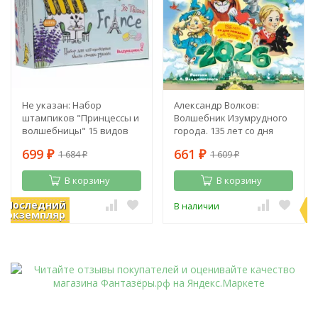
Не указан: Набор
Александр Волков:
штампиков "Принцессы и
Волшебник Изумрудного
волшебницы" 15 видов
города. 135 лет со дня
рождения А. Волкова
699
661
1 684
1 609
₽
₽
₽
₽
В корзину
В корзину
Последний
П
В наличии
В наличии
экземпляр
э