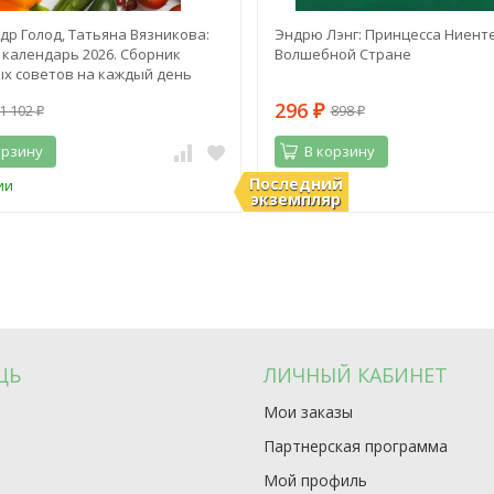
др Голод, Татьяна Вязникова:
Эндрю Лэнг: Принцесса Ниенте
календарь 2026. Сборник
Волшебной Стране
х советов на каждый день
296
1 102
898
₽
₽
₽
орзину
В корзину
Последний
ии
В наличии
экземпляр
ЩЬ
ЛИЧНЫЙ КАБИНЕТ
Мои заказы
Партнерская программа
Мой профиль