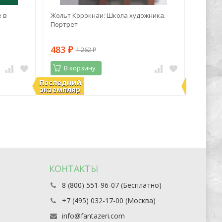
 в
Жольт Корокнаи: Школа художника.
Марк Z
Портрет
синий 
483
1 06
1 262
₽
₽
В корзину
В 
Последний
Последн
В наличии
В нали
экземпляр
экземпл
КОНТАКТЫ
8 (800) 551-96-07 (Бесплатно)
+7 (495) 032-17-00 (Москва)
info@fantazeri.com