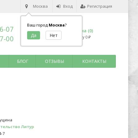
Москва
Вход
Регистрация
Ваш город
Москва
?
96-07
Корзина (
0
)
17-00
на сумму
0
₽
БЛОГ
ОТЗЫВЫ
КОНТАКТЫ
Куцина
тельство Литур
4-7