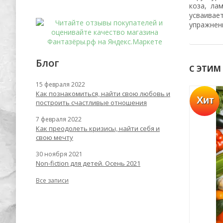
коза, лам
усваивае
упражнен
Блог
С ЭТИМ
15 февраля 2022
Как познакомиться, найти свою любовь и
Хит
Успей купить
построить счастливые отношения
-55%
-62%
7 февраля 2022
Как преодолеть кризисы, найти себя и
свою мечту
30 ноября 2021
Non-fiction для детей. Осень 2021
Все записи