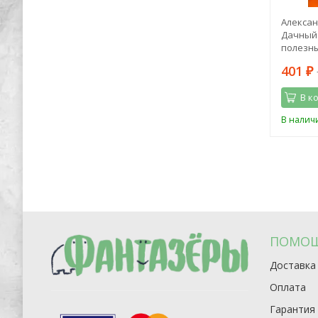
тель.
Георгий Савицкий: Бросок "Каракурта"
Алексан
оками
Дачный 
полезны
476
401
1 249
₽
₽
₽
В корзину
В к
В наличии
В налич
ПОМО
Доставка
Оплата
Гарантия