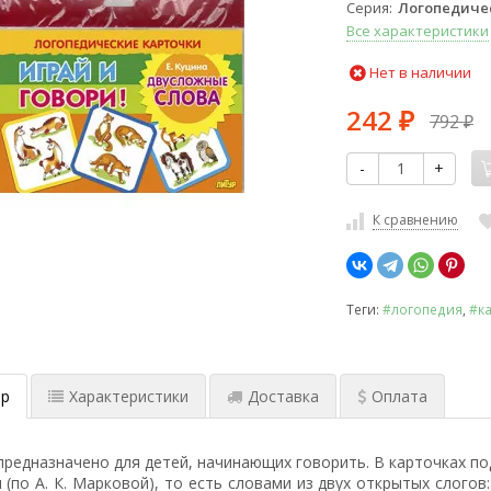
Серия
Логопедичес
Все характеристики
Нет в наличии
242
792
₽
₽
-
+
К сравнению
Теги:
#логопедия
,
#к
р
Характеристики
Доставка
Оплата
предназначено для детей, начинающих говорить. В карточках п
 (по А. К. Марковой), то есть словами из двух открытых слогов: 