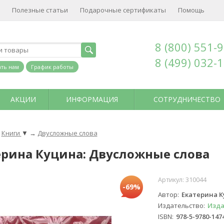
Полезные статьи
Подарочные сертификаты
Помощь
8 (800) 551-
8 (499) 032-
ть нам
График работы
АКЦИИ
ИНФОРМАЦИЯ
СОТРУДНИЧЕСТВО
Книги
▼
→
Двусложные слова
ерина Куцина: Двусложные слова
Артикул:
310044
-69%
Автор
Екатерина 
Издательство
Изда
ISBN
978-5-9780-147