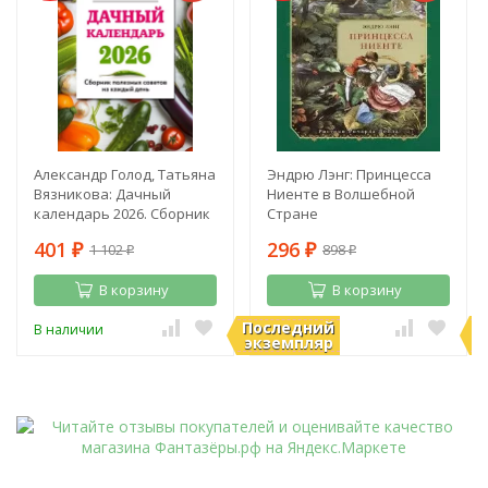
Александр Голод, Татьяна
Эндрю Лэнг: Принцесса
Вязникова: Дачный
Ниенте в Волшебной
календарь 2026. Сборник
Стране
полезных советов на
401
296
1 102
898
каждый день
₽
₽
₽
₽
В корзину
В корзину
Последний
П
В наличии
В наличии
экземпляр
э