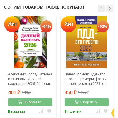
С ЭТИМ ТОВАРОМ ТАКЖЕ ПОКУПАЮТ
Хит
Хит
-64%
-62%
Александр Голод, Татьяна
Павел Громов: ПДД - это
Вязникова: Дачный
просто. Примеры, фото и
календарь 2026. Сборник
разъяснения на 2023 год
полезных советов на
401
450
1 102
1 198
каждый день
₽
₽
₽
₽
В корзину
В корзину
П
В наличии
В наличии
э