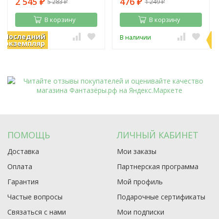
2 545
476
5 283
1 249
Призрак в Пекине
₽
₽
₽
₽
В корзину
В корзину
Последний
П
В наличии
В наличии
экземпляр
э
ПОМОЩЬ
ЛИЧНЫЙ КАБИНЕТ
Доставка
Мои заказы
Оплата
Партнерская программа
Гарантия
Мой профиль
Частые вопросы
Подарочные сертификаты
Связаться с нами
Мои подписки