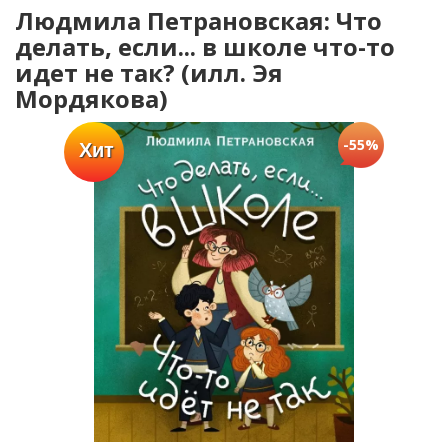
Людмила Петрановская: Что
делать, если... в школе что-то
идет не так? (илл. Эя
Мордякова)
-55%
Хит