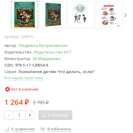
Артикул:
528915
Автор
Людмила Петрановская
Издательство
Издательство АСТ
Иллюстратор
Эя Мордякова
ISBN
978-5-17-120554-6
Серия
Психология детям: Что делать, если?
Все характеристики
Нет в наличии
1 264
2 785
₽
₽
-
+
В корзину
К сравнению
В избранное