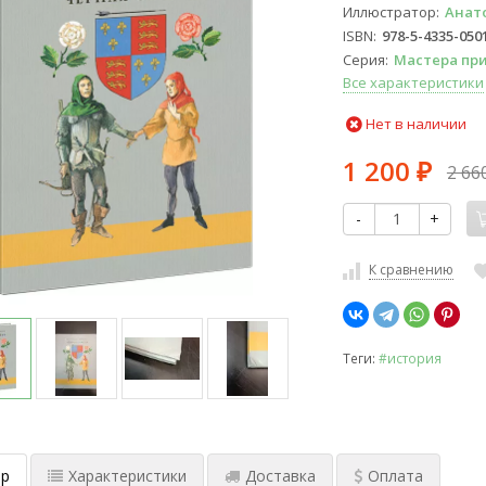
Иллюстратор
Анат
ISBN
978-5-4335-050
Серия
Мастера пр
Все характеристики
Нет в наличии
1 200
2 66
₽
-
+
К сравнению
Теги:
#история
р
Характеристики
Доставка
Оплата