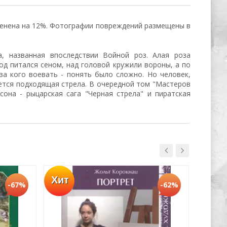
ценена на 12%. Фотографии повреждений размещены в
а, названная впоследствии Войной роз. Алая роза
д питался сеном, над головой кружили вороны, а по
за кого воевать - понять было сложно. Но человек,
йдется подходящая стрела. В очередной том "Мастеров
она - рыцарская сага "Черная стрела" и пиратская
Хит
Хит
-67%
-62%