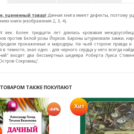
е, уцененный товар!
Данная книга имеет дефекты, поэтому у
иях книги (изображения 2, 3, 4).
XV век. Более тридцати лет длилась кровавая междоусобиц
ров против Белой розы Йорков. Бароны штурмовали замки, наро
бродили прокаженные и мародеры. На чьей стороне правда и 
 в темноте, знал одно - для черного сердца у него всегда на
ний" входят два бессмертных шедевра Роберта Луиса Стивенс
"Остров Сокровищ".
 ТОВАРОМ ТАКЖЕ ПОКУПАЮТ
Хит
-64%