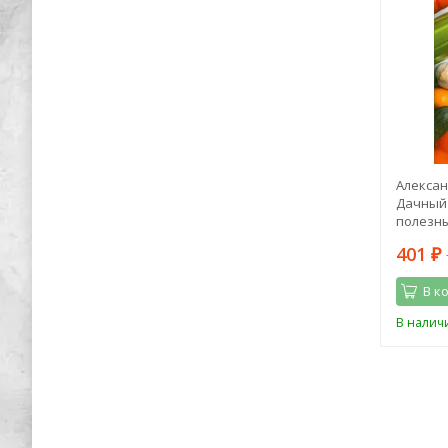
тель.
Георгий Савицкий: Бросок "Каракурта"
Алексан
оками
Дачный 
полезны
476
401
1 249
₽
₽
₽
В корзину
В к
В наличии
В налич