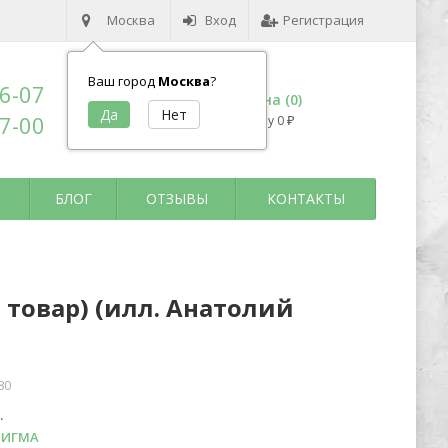
Москва
Вход
Регистрация
Ваш город
Москва
?
96-07
Корзина (
0
)
17-00
на сумму
0
₽
БЛОГ
ОТЗЫВЫ
КОНТАКТЫ
 товар) (илл. Анатолий
80
.
НИГМА