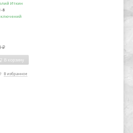
олий Иткин
1-8
иключений
0
₽
В корзину
В избранное