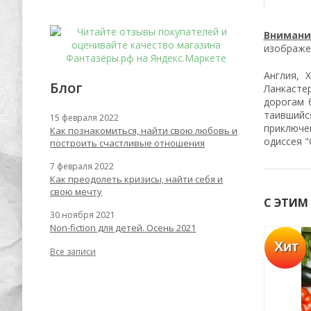
Внимани
изображен
Англия, 
Блог
Ланкасте
дорогам 
таившийся
15 февраля 2022
приключе
Как познакомиться, найти свою любовь и
одиссея 
построить счастливые отношения
7 февраля 2022
Как преодолеть кризисы, найти себя и
свою мечту
С ЭТИМ
30 ноября 2021
Non-fiction для детей. Осень 2021
Хит
Успей купить
Все записи
-55%
-62%