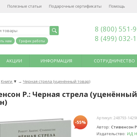
Полезные статьи
Подарочные сертификаты
Помощь
8 (800) 551-
8 (499) 032-
ть нам
График работы
АКЦИИ
ИНФОРМАЦИЯ
СОТРУДНИЧЕСТВО
Книги
▼
→
Черная стрела (уценённый товар)
нсон Р.: Черная стрела (уценённый
н)
Артикул:
248793-1429
-55%
Автор
Стивенсон Р
Издательство
ИД 