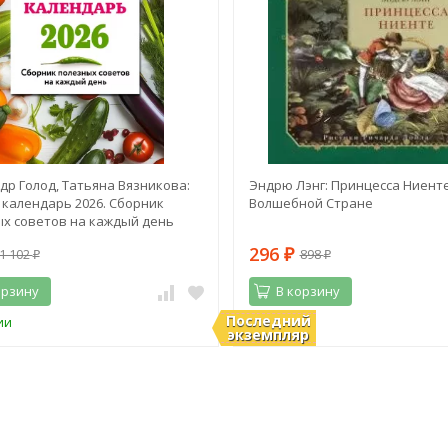
др Голод, Татьяна Вязникова:
Эндрю Лэнг: Принцесса Ниенте
календарь 2026. Сборник
Волшебной Стране
х советов на каждый день
296
1 102
898
₽
₽
₽
орзину
В корзину
Последний
ии
В наличии
экземпляр