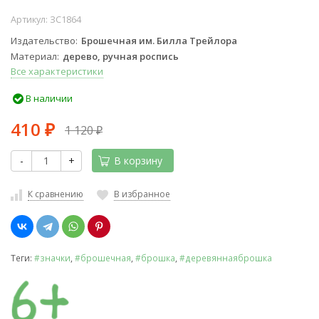
Артикул:
ЗС1864
Издательство
Брошечная им. Билла Трейлора
Материал
дерево, ручная роспись
Все характеристики
В наличии
410
1 120
₽
₽
-
+
В корзину
К сравнению
В избранное
Теги:
#значки
,
#брошечная
,
#брошка
,
#деревяннаяброшка