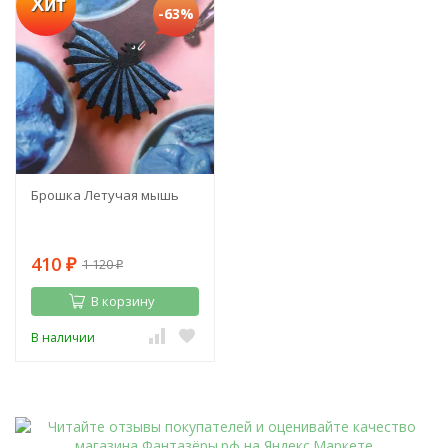
Хит
-63%
Брошка Летучая мышь
410
1 120
₽
₽
В корзину
В наличии