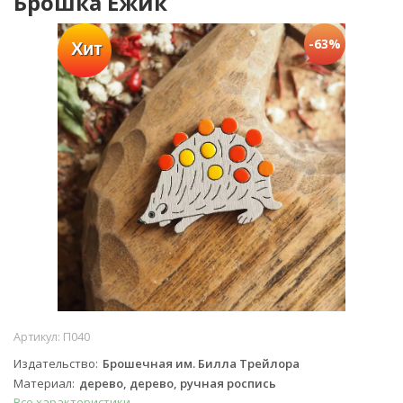
Брошка Ежик
-63%
Хит
Артикул:
П040
Издательство
Брошечная им. Билла Трейлора
Материал
дерево, дерево, ручная роспись
Все характеристики