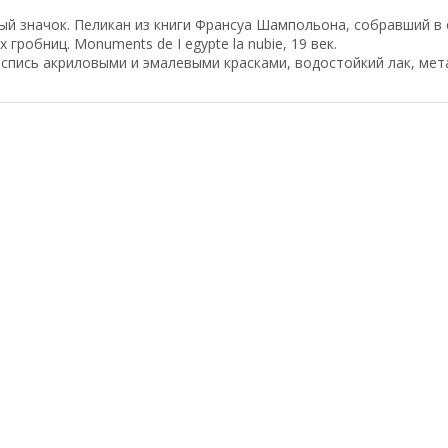
й значок. Пеликан из книги Франсуа Шампольона, собравший в 
х гробниц. Monuments de I egypte la nubie, 19 век.
спись акриловыми и эмалевыми красками, водостойкий лак, мет