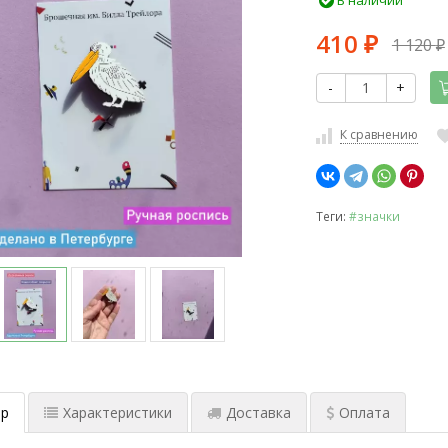
В наличии
410
1 120
₽
₽
-
+
К сравнению
Теги:
#значки
р
Характеристики
Доставка
Оплата