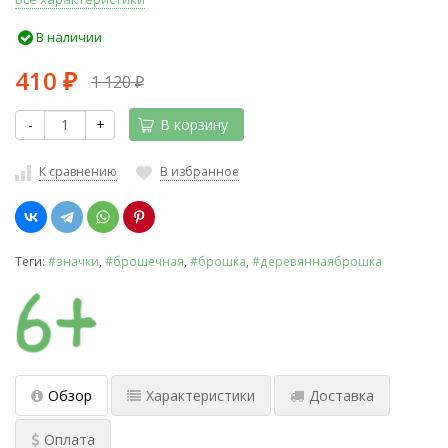
В наличии
410
1 120
₽
₽
-
+
В корзину
К сравнению
В избранное
Теги:
#значки
,
#брошечная
,
#брошка
,
#деревяннаяброшка
Обзор
Характеристики
Доставка
Оплата