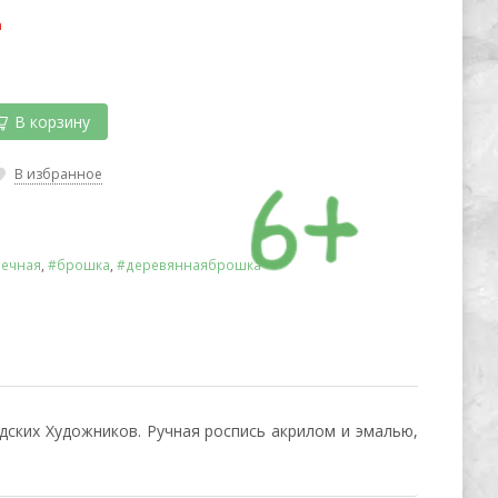
а
В корзину
В избранное
ечная
,
#брошка
,
#деревяннаяброшка
ских Художников. Ручная роспись акрилом и эмалью,