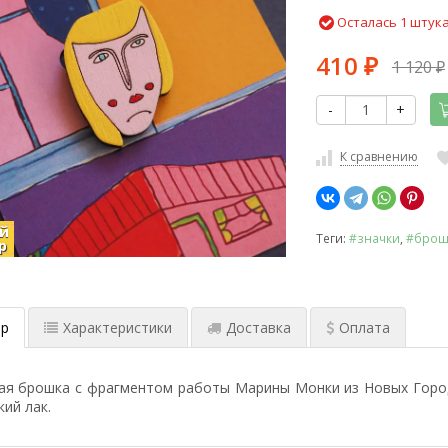
Осталась 1 штук
410
1 120
₽
₽
-
+
К сравнению
й
Теги:
#значки
,
#брош
р
р
Характеристики
Доставка
Оплата
ая брошка с фрагментом работы Марины Монки из Новых Город
ий лак.