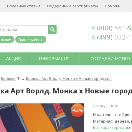
Полезные статьи
Подарочные сертификаты
Помощь
8 (800) 551-
8 (499) 032-
ть нам
График работы
АКЦИИ
ИНФОРМАЦИЯ
СОТРУДНИЧЕСТВО
Брошки
▼
→
Брошка Арт Ворлд. Монка х Новые городские
ка Арт Ворлд. Монка х Новые горо
Артикул:
П036
-63%
Издательство
Брош
Материал
дерево,
Все характеристики