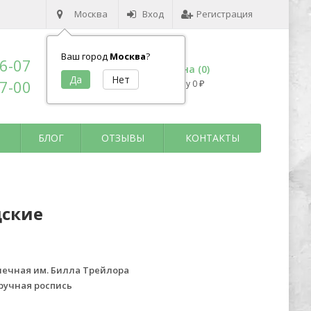
Москва
Вход
Регистрация
Ваш город
Москва
?
96-07
Корзина (
0
)
17-00
на сумму
0
₽
БЛОГ
ОТЗЫВЫ
КОНТАКТЫ
дские
ечная им. Билла Трейлора
 ручная роспись