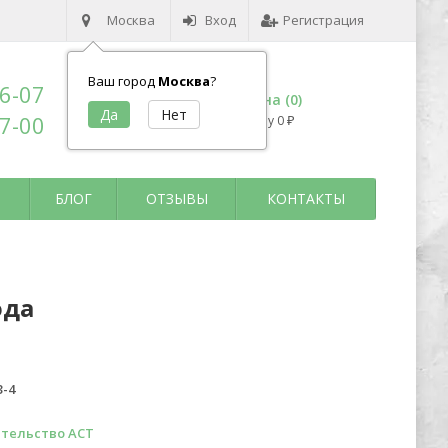
Москва
Вход
Регистрация
Ваш город
Москва
?
96-07
Корзина (
0
)
17-00
на сумму
0
₽
БЛОГ
ОТЗЫВЫ
КОНТАКТЫ
ода
3-4
тельство АСТ