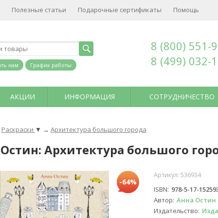
Полезные статьи
Подарочные сертификаты
Помощь
8 (800) 551-
8 (499) 032-
ть нам
График работы
АКЦИИ
ИНФОРМАЦИЯ
СОТРУДНИЧЕСТВО
Раскраски
▼
→
Архитектура большого города
 Остин: Архитектура большого гор
Артикул:
536934
-64%
ISBN
978-5-17-15259
Автор
Анна Остин
Издательство
Изда