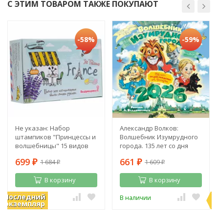
С ЭТИМ ТОВАРОМ ТАКЖЕ ПОКУПАЮТ
-58%
-59%
Не указан: Набор
Александр Волков:
штампиков "Принцессы и
Волшебник Изумрудного
волшебницы" 15 видов
города. 135 лет со дня
рождения А. Волкова
699
661
1 684
1 609
₽
₽
₽
₽
В корзину
В корзину
Последний
П
В наличии
В наличии
экземпляр
э